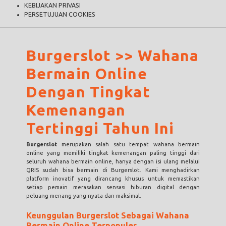
KEBIJAKAN PRIVASI
PERSETUJUAN COOKIES
Burgerslot >> Wahana
Bermain Online
Dengan Tingkat
Kemenangan
Tertinggi Tahun Ini
Burgerslot
merupakan salah satu tempat wahana bermain
online yang memiliki tingkat kemenangan paling tinggi dari
seluruh wahana bermain online, hanya dengan isi ulang melalui
QRIS sudah bisa bermain di Burgerslot. Kami menghadirkan
platform inovatif yang dirancang khusus untuk memastikan
setiap pemain merasakan sensasi hiburan digital dengan
peluang menang yang nyata dan maksimal.
Keunggulan Burgerslot Sebagai Wahana
Bermain Online Terpopuler