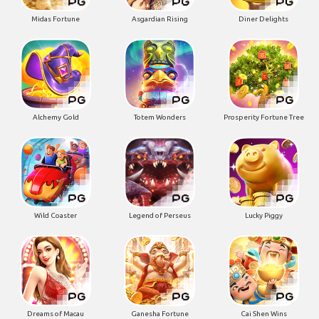
Midas Fortune
Asgardian Rising
Diner Delights
Alchemy Gold
Totem Wonders
Prosperity Fortune Tree
Wild Coaster
Legend of Perseus
Lucky Piggy
Dreams of Macau
Ganesha Fortune
Cai Shen Wins