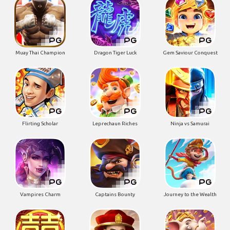
Muay Thai Champion
Dragon Tiger Luck
Gem Saviour Conquest
Flirting Scholar
Leprechaun Riches
Ninja vs Samurai
Vampires Charm
Captains Bounty
Journey to the Wealth