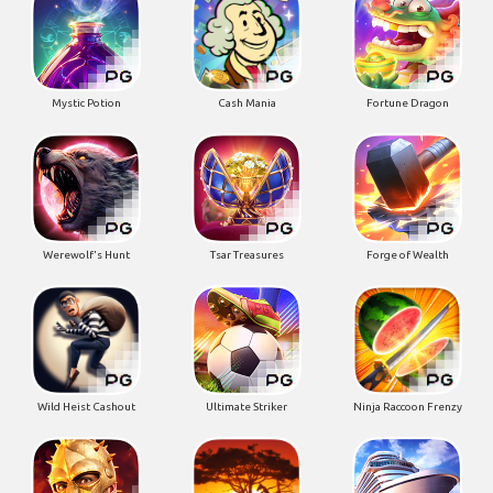
Mystic Potion
Cash Mania
Fortune Dragon
Werewolf's Hunt
Tsar Treasures
Forge of Wealth
Wild Heist Cashout
Ultimate Striker
Ninja Raccoon Frenzy