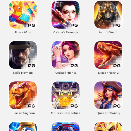
Pinata Wins
Geisha's Revenge
Anubis Wrath
Mafia Mayhem
Cocktail Nights
Dragon Hatch 2
Jurassic Kingdom
Mr Treasures Fortune
Queen of Bounty