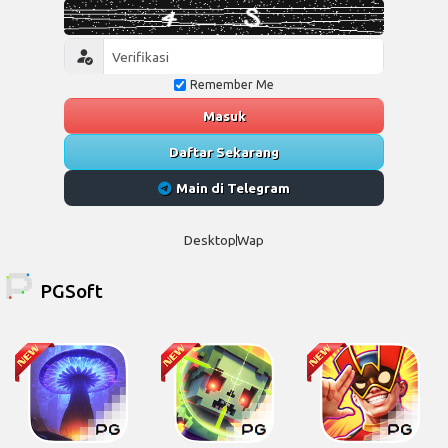
Remember Me
Masuk
Daftar Sekarang
Main di Telegram
Desktop
Wap
PGSoft