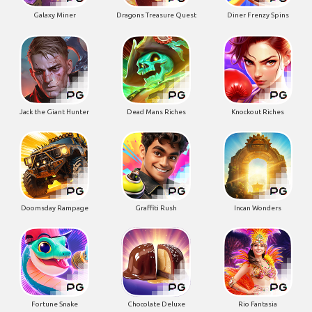
Galaxy Miner
Dragons Treasure Quest
Diner Frenzy Spins
Jack the Giant Hunter
Dead Mans Riches
Knockout Riches
Doomsday Rampage
Graffiti Rush
Incan Wonders
Fortune Snake
Chocolate Deluxe
Rio Fantasia