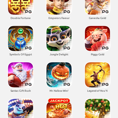
Double Fortune
Emperors Favour
Ganesha Gold
Symbols Of Egypt
Jungle Delight
Piggy Gold
Santas Gift Rush
Mr. Hallow-Win!
Legend of Hou Yi