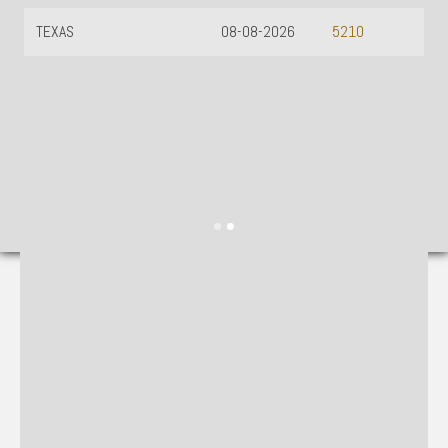
TEXAS
08-08-2026
5210