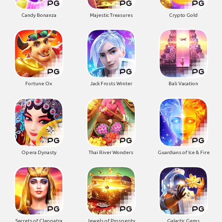
Candy Bonanza
Majestic Treasures
Crypto Gold
Fortune Ox
Jack Frosts Winter
Bali Vacation
Opera Dynasty
Thai River Wonders
Guardians of Ice & Fire
Secrets of Cleopatra
Jewels of Prosperity
Galactic Gems