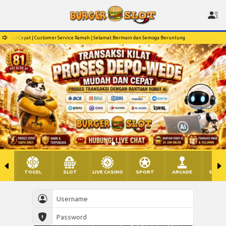
mer Service Ramah | Selamat Bermain dan Semoga Beruntung
Jackpot 100% Bayar | Tr
TOGEL
SLOT
LIVE CASINO
SPORT
ARCADE
SABU