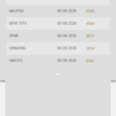
BANGKOK
06-08-2026
5478
TEXAS
06-08-2026
7735