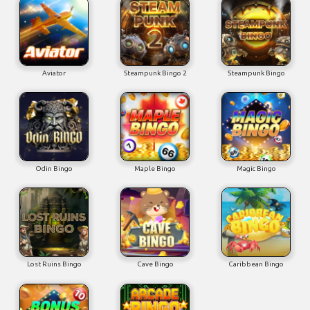
Aviator
Steampunk Bingo 2
Steampunk Bingo
Odin Bingo
Maple Bingo
Magic Bingo
Lost Ruins Bingo
Cave Bingo
Caribbean Bingo