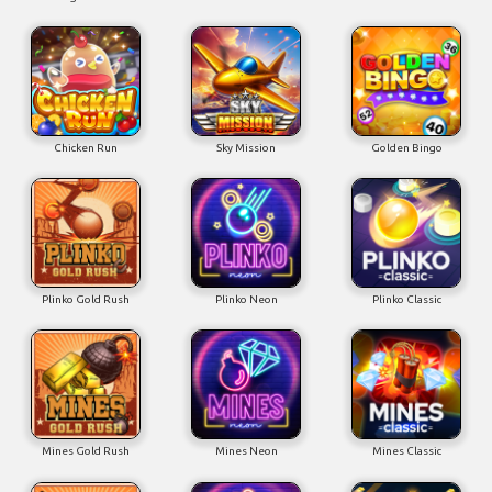
Chicken Run
Sky Mission
Golden Bingo
Plinko Gold Rush
Plinko Neon
Plinko Classic
Mines Gold Rush
Mines Neon
Mines Classic