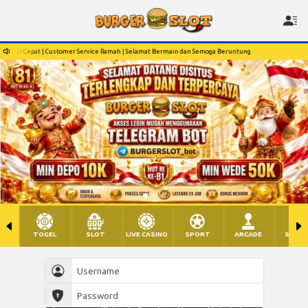
t | Customer Service Ramah | Selamat Bermain dan Semoga Beruntung
Jackpot 100% B
TOGEL
SLOT
LIVE CASINO
SPORT
ARCADE
SABU