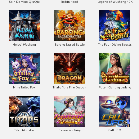
Spin Domino QiuQiu
Robin Hood
Legend of Wusheng 40K
Heibai Wuchang
Barong Sacred Battle
The Four Divine Beasts
Nine Tailed Fox
Trial of the Fire Dragon
Puteri Gunung Ledang
Titan Monster
Flowerish Fairy
Call UFO