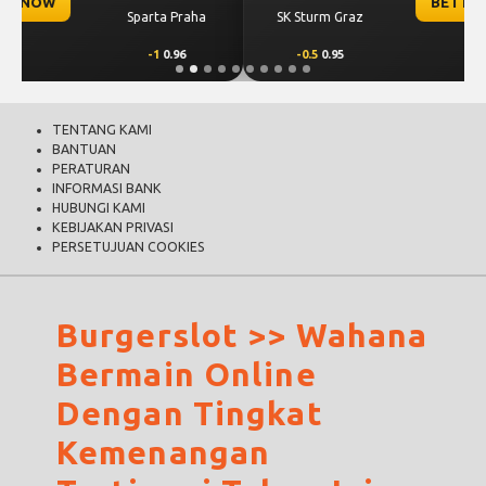
BET NOW
SK Sturm Graz
Fenerbahce
-0.5
0.95
0.5
0.87
TENTANG KAMI
BANTUAN
PERATURAN
INFORMASI BANK
HUBUNGI KAMI
KEBIJAKAN PRIVASI
PERSETUJUAN COOKIES
Burgerslot >> Wahana
Bermain Online
Dengan Tingkat
Kemenangan