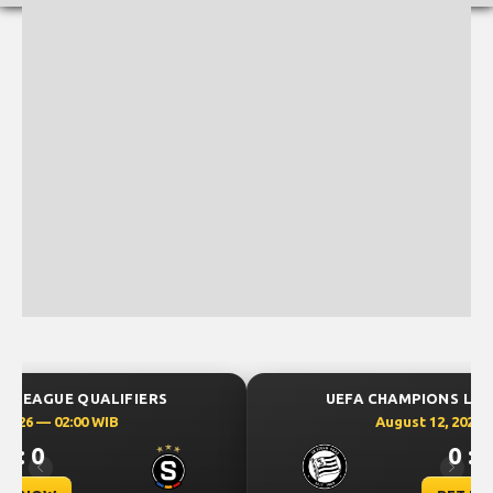
UEFA CHAMPIONS LEAGUE QUALIFIERS
August 12, 2026 — 01:30 WIB
0 : 0
Previous
Next