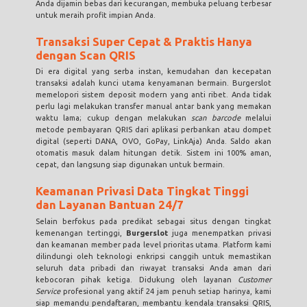
Anda dijamin bebas dari kecurangan, membuka peluang terbesar
untuk meraih profit impian Anda.
Transaksi Super Cepat & Praktis Hanya
dengan Scan QRIS
Di era digital yang serba instan, kemudahan dan kecepatan
transaksi adalah kunci utama kenyamanan bermain. Burgerslot
memelopori sistem deposit modern yang anti ribet. Anda tidak
perlu lagi melakukan transfer manual antar bank yang memakan
waktu lama; cukup dengan melakukan
scan barcode
melalui
metode pembayaran QRIS dari aplikasi perbankan atau dompet
digital (seperti DANA, OVO, GoPay, LinkAja) Anda. Saldo akan
otomatis masuk dalam hitungan detik. Sistem ini 100% aman,
cepat, dan langsung siap digunakan untuk bermain.
Keamanan Privasi Data Tingkat Tinggi
dan Layanan Bantuan 24/7
Selain berfokus pada predikat sebagai situs dengan tingkat
kemenangan tertinggi,
Burgerslot
juga menempatkan privasi
dan keamanan member pada level prioritas utama. Platform kami
dilindungi oleh teknologi enkripsi canggih untuk memastikan
seluruh data pribadi dan riwayat transaksi Anda aman dari
kebocoran pihak ketiga. Didukung oleh layanan
Customer
Service
profesional yang aktif 24 jam penuh setiap harinya, kami
siap memandu pendaftaran, membantu kendala transaksi QRIS,