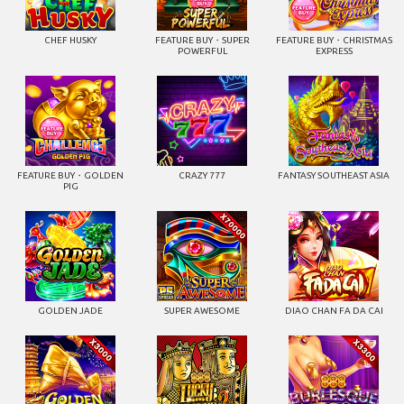
CHEF HUSKY
FEATURE BUY・SUPER
FEATURE BUY・CHRISTMAS
POWERFUL
EXPRESS
FEATURE BUY・GOLDEN
CRAZY 777
FANTASY SOUTHEAST ASIA
PIG
GOLDEN JADE
SUPER AWESOME
DIAO CHAN FA DA CAI