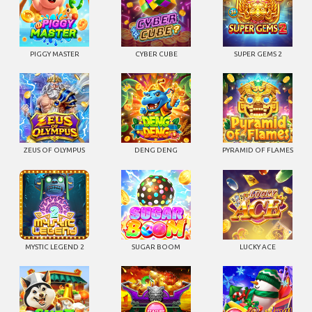
PIGGY MASTER
CYBER CUBE
SUPER GEMS 2
ZEUS OF OLYMPUS
DENG DENG
PYRAMID OF FLAMES
MYSTIC LEGEND 2
SUGAR BOOM
LUCKY ACE