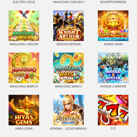
ELECTRIC ZEUS
MAHJONG ORIGIN 2
BOUNTY EXPRESS
MAHJONG ORIGIN
KNIGHT ARTHUR
SUPER GEMS
MAHJONG WAYS 3+
MAHJONG WAYS 3
HORDE 2 WINTER
HIYAS GEMS
ATHENA・LUCKY SPREAD
777