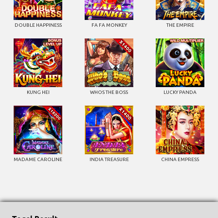
DOUBLE HAPPINESS
FA FA MONKEY
THE EMPIRE
KUNG HEI
WHOS THE BOSS
LUCKY PANDA
MADAME CAROLINE
INDIA TREASURE
CHINA EMPRESS