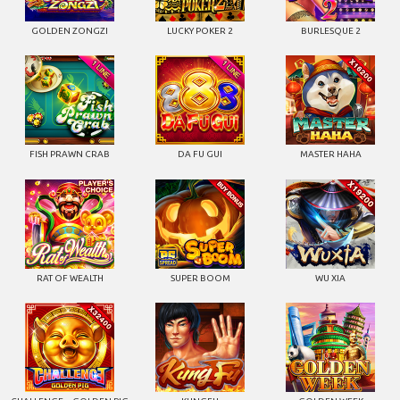
GOLDEN ZONGZI
LUCKY POKER 2
BURLESQUE 2
FISH PRAWN CRAB
DA FU GUI
MASTER HAHA
RAT OF WEALTH
SUPER BOOM
WU XIA