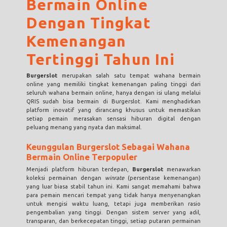
Bermain Online
Dengan Tingkat
Kemenangan
Tertinggi Tahun Ini
Burgerslot
merupakan salah satu tempat wahana bermain
online yang memiliki tingkat kemenangan paling tinggi dari
seluruh wahana bermain online, hanya dengan isi ulang melalui
QRIS sudah bisa bermain di Burgerslot. Kami menghadirkan
platform inovatif yang dirancang khusus untuk memastikan
setiap pemain merasakan sensasi hiburan digital dengan
peluang menang yang nyata dan maksimal.
Keunggulan Burgerslot Sebagai Wahana
Bermain Online Terpopuler
Menjadi platform hiburan terdepan,
Burgerslot
menawarkan
koleksi permainan dengan
winrate
(persentase kemenangan)
yang luar biasa stabil tahun ini. Kami sangat memahami bahwa
para pemain mencari tempat yang tidak hanya menyenangkan
untuk mengisi waktu luang, tetapi juga memberikan rasio
pengembalian yang tinggi. Dengan sistem server yang adil,
transparan, dan berkecepatan tinggi, setiap putaran permainan